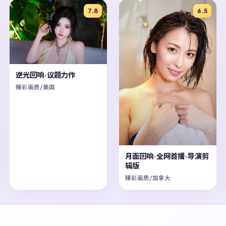
7.8
6.5
逆光回响·议题力作
臻彩画质/美国
月面回响·全网首播·导演剪
辑版
臻彩画质/加拿大