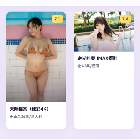
7.1
7.6
逆光档案·IMAX摄制
全42集/德国
天际档案（臻彩4K）
更新至36集/意大利