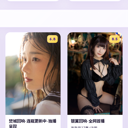
6.8
8.5
焚城回响·连载更新中·独播
银翼回响·全网首播
呈现
更新至27集/法国