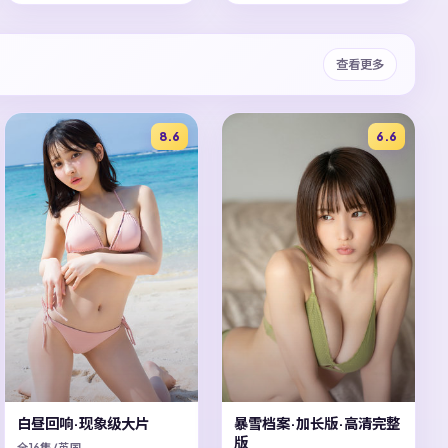
查看更多
8.6
6.6
白昼回响·现象级大片
暴雪档案·加长版·高清完整
版
全16集/英国