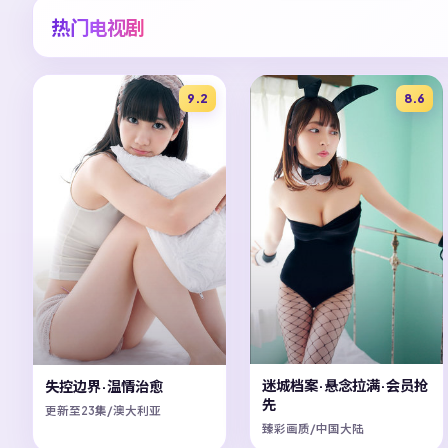
热门电视剧
9.2
8.6
迷城档案·悬念拉满·会员抢
失控边界·温情治愈
先
更新至23集/澳大利亚
臻彩画质/中国大陆