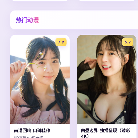
热门动漫
7.9
6.7
南港回响·口碑佳作
白昼边界·独播呈现（臻彩
4K）
HD高清/中国台湾