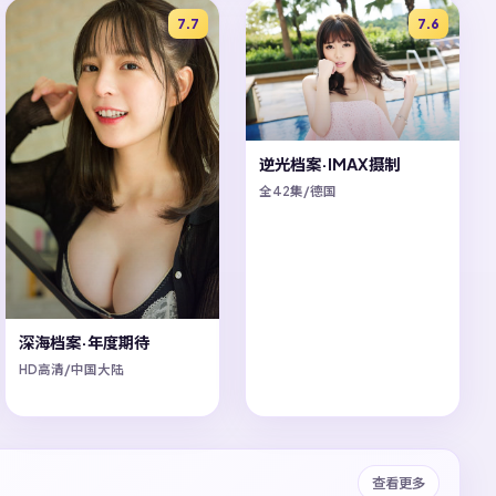
7.7
7.6
逆光档案·IMAX摄制
全42集/德国
深海档案·年度期待
HD高清/中国大陆
查看更多