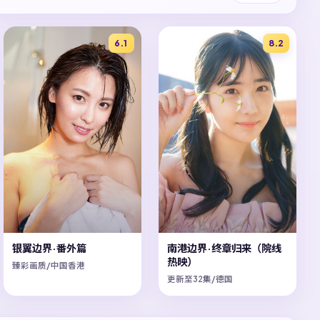
6.1
8.2
银翼边界·番外篇
南港边界·终章归来（院线
热映）
臻彩画质/中国香港
更新至32集/德国