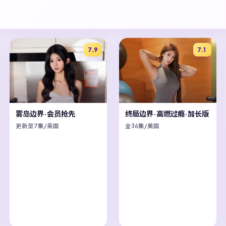
7.9
7.1
雾岛边界·会员抢先
终局边界·高燃过瘾·加长版
更新至7集/英国
全36集/美国