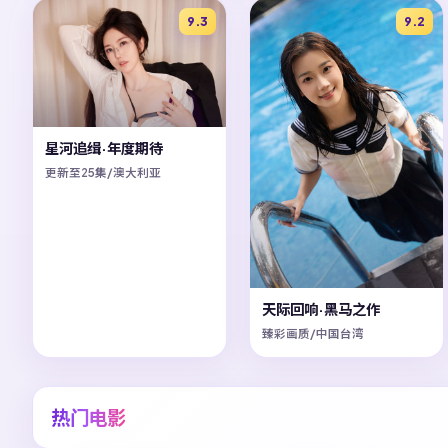
9.3
9.2
星河追缉·年度期待
更新至25集/澳大利亚
天际回响·黑马之作
臻彩画质/中国台湾
热门电影