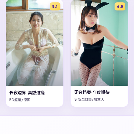
8.1
6.5
无名档案·年度期待
长夜边界·高燃过瘾
更新至13集/加拿大
BD超清/德国