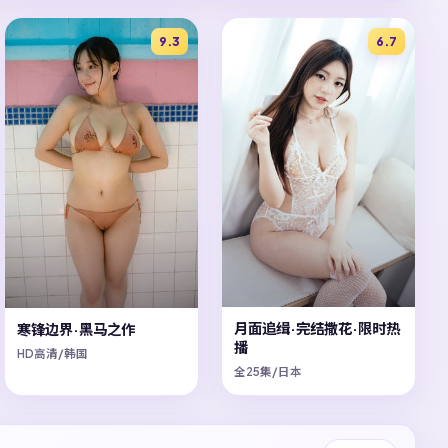
9.3
6.7
月面追缉·完结撒花·限时热
寒锋边界·黑马之作
播
HD高清/韩国
全25集/日本