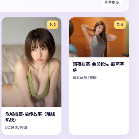
查看更多
9.2
7.4
暗夜档案·会员抢先·原声字
幕
臻彩画质/美国
危城档案·前传故事（院线
热映）
BD超清/韩国