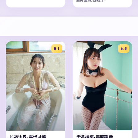
臻彩画质/西班牙
8.1
6.5
无名档案·年度期待
长夜边界·高燃过瘾