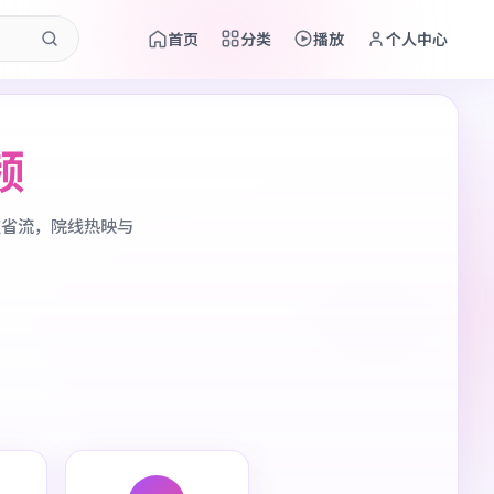
首页
分类
播放
个人中心
频
应省流，院线热映与