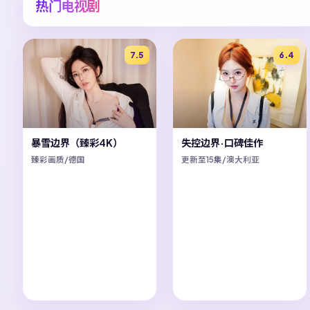
热门电视剧
7.5
6.4
暴雪边界（臻彩4K）
失控边界·口碑佳作
臻彩画质/德国
更新至15集/澳大利亚