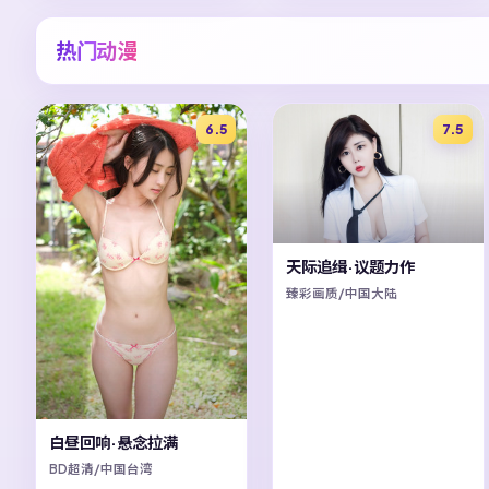
热门动漫
6.5
7.5
天际追缉·议题力作
臻彩画质/中国大陆
白昼回响·悬念拉满
BD超清/中国台湾