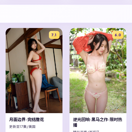
7.1
6.0
月面边界·完结撒花
逆光回响·黑马之作·限时热
播
更新至17集/美国