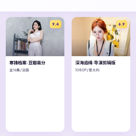
9.4
6.9
寒锋档案·豆瓣高分
深海追缉·导演剪辑版
全16集/法国
1080P/意大利