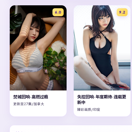
6.0
9.2
焚城回响·高燃过瘾
失控回响·年度期待·连载更
新中
更新至27集/加拿大
臻彩画质/印度