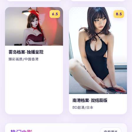
6.5
8.5
雾岛档案·独播呈现
臻彩画质/中国香港
南港档案·双结局版
BD超清/日本