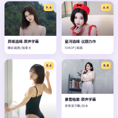
9.4
6.4
异境追缉·原声字幕
星河追缉·议题力作
臻彩画质/加拿大
1080P/英国
8.6
8.8
暴雪档案·原声字幕
更新至31集/日本