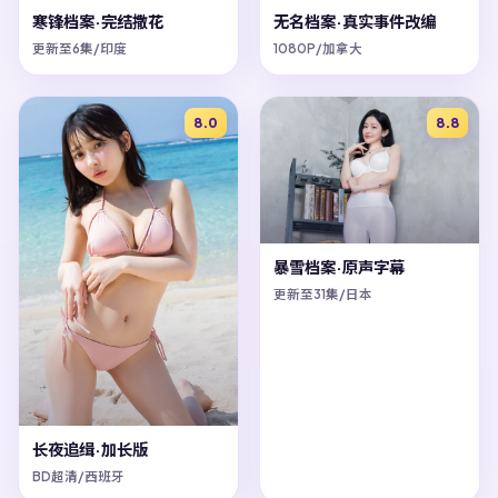
寒锋档案·完结撒花
无名档案·真实事件改编
更新至6集/印度
1080P/加拿大
8.0
8.8
暴雪档案·原声字幕
更新至31集/日本
长夜追缉·加长版
BD超清/西班牙