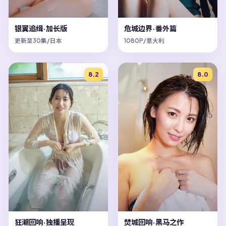
银翼追缉·加长版
危城边界·番外篇
更新至30集/日本
1080P/意大利
8.2
8.0
狂潮回响·独播呈现
焚城回响·黑马之作