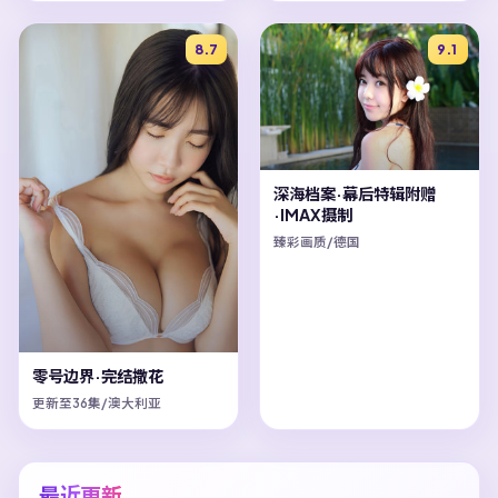
8.7
9.1
深海档案·幕后特辑附赠
·IMAX摄制
臻彩画质/德国
零号边界·完结撒花
更新至36集/澳大利亚
最近更新