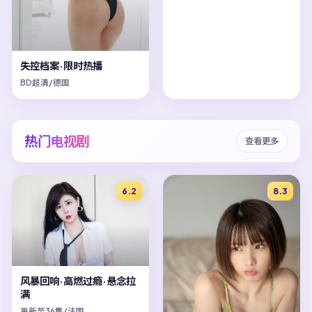
失控档案·限时热播
BD超清/德国
热门电视剧
查看更多
6.2
8.3
风暴回响·高燃过瘾·悬念拉
满
更新至36集/法国