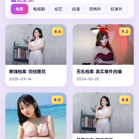
电影
电视剧
综艺
动漫
恐怖片
纪录片
8.6
9.2
寒锋档案·完结撒花
无名档案·真实事件改编
2025-09-14
2024-10-25
8.0
8.8