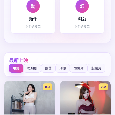
动
幻
动作
科幻
6 个子分类
6 个子分类
最新上映
电影
电视剧
综艺
动漫
恐怖片
纪录片
8.6
9.2